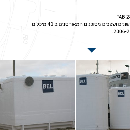
בתהליך הייצור של מוליכים למחצה יש צורך באחסון כימיקלים שונים ושפכים מסוכנים המאוחסנים ב 40 מיכלים